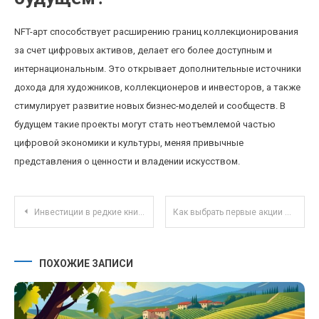
NFT-арт способствует расширению границ коллекционирования
за счет цифровых активов, делает его более доступным и
интернациональным. Это открывает дополнительные источники
дохода для художников, коллекционеров и инвесторов, а также
стимулирует развитие новых бизнес-моделей и сообществ. В
будущем такие проекты могут стать неотъемлемой частью
цифровой экономики и культуры, меняя привычные
представления о ценности и владении искусством.
Навигация по записям
Инвестиции в редкие книги и рукописи: новая тенденция и перспективы доходности
Как выбрать первые акции для долгосрочных инвестиций: практические советы новичкам
ПОХОЖИЕ ЗАПИСИ