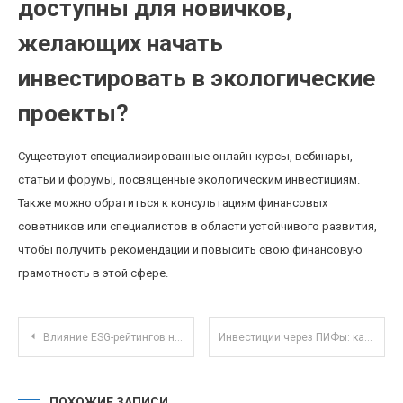
доступны для новичков,
желающих начать
инвестировать в экологические
проекты?
Существуют специализированные онлайн-курсы, вебинары,
статьи и форумы, посвященные экологическим инвестициям.
Также можно обратиться к консультациям финансовых
советников или специалистов в области устойчивого развития,
чтобы получить рекомендации и повысить свою финансовую
грамотность в этой сфере.
Навигация по записям
Влияние ESG-рейтингов на инвестиционные стратегии в российском фондовом рынке
Инвестиции через ПИФы: как выбрать фонд, учитывая экологические и социальные параметры
ПОХОЖИЕ ЗАПИСИ