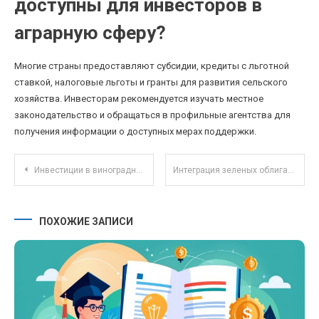
доступны для инвесторов в
аграрную сферу?
Многие страны предоставляют субсидии, кредиты с льготной
ставкой, налоговые льготы и гранты для развития сельского
хозяйства. Инвесторам рекомендуется изучать местное
законодательство и обращаться в профильные агентства для
получения информации о доступных мерах поддержки.
Навигация по записям
Инвестиции в виноградники и винодельческие хозяйства как альтернатива традиционным активам
Интеграция зеленых облигаций: как устойчивое развитие меняет долговой рынок
ПОХОЖИЕ ЗАПИСИ