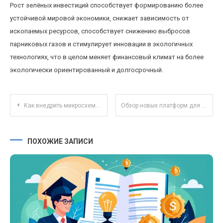
Рост зелёных инвестиций способствует формированию более
устойчивой мировой экономики, снижает зависимость от
ископаемых ресурсов, способствует снижению выбросов
парниковых газов и стимулирует инновации в экологичных
технологиях, что в целом меняет финансовый климат на более
экологически ориентированный и долгосрочный.
Навигация по записям
Как внедрить микросхему для контроля расходов и повысить финансовую дисциплину
Обзор новых платформ для совместной работы в режиме реального времени (например, Figma, Miro)
ПОХОЖИЕ ЗАПИСИ