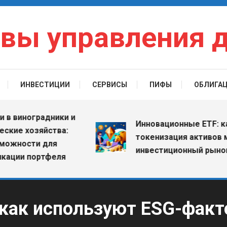
вы управления 
ИНВЕСТИЦИИ
СЕРВИСЫ
ПИФЫ
ОБЛИГА
виноградники и
Инновационные ETF: как
е хозяйства:
токенизация активов меня
ности для
инвестиционный рынок
ии портфеля
 как используют ESG-фак