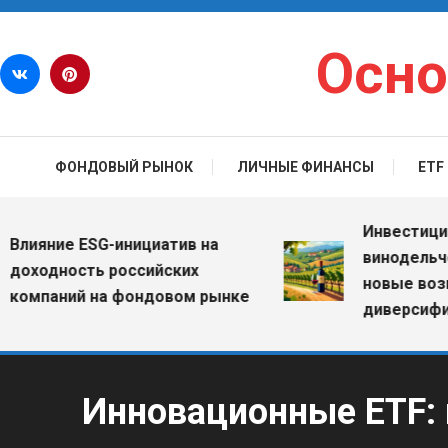
Перейти к содержимому
Осно
ФОНДОВЫЙ РЫНОК
ЛИЧНЫЕ ФИНАНСЫ
ETF
Инвестиции в 
ияние ESG-инициатив на
винодельчески
ходность российских
новые возмож
мпаний на фондовом рынке
диверсификац
Инновационные ETF: