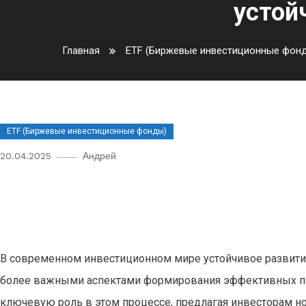
устой
Главная
ETF (Биржевые инвестиционные фон
ETF (Биржевые инвестиционные фонды)
20.04.2025
Андрей
Инновационные ETF: как испо
формирования устойчивых ин
В современном инвестиционном мире устойчивое развитие
более важными аспектами формирования эффективных п
ключевую роль в этом процессе, предлагая инвесторам н