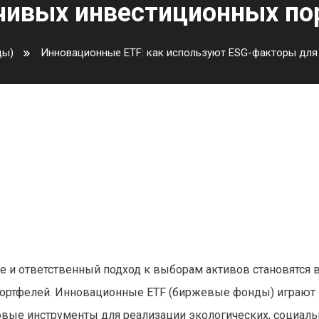
чивых инвестиционных по
ды)
Инновационные ETF: как используют ESG-факторы для
льзуют ESG-факторы для
вестиционных портфелей
 и ответственный подход к выборам активов становятся 
ортфелей. Инновационные ETF (биржевые фонды) играют
овые инструменты для реализации экологических, социаль