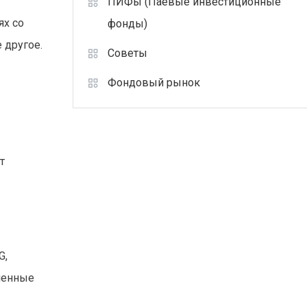
ПИФы (Паевые инвестиционные
ях со
фонды)
 другое.
Советы
Фондовый рынок
т
G,
еменные