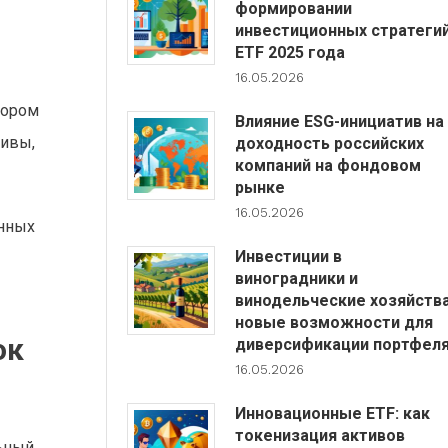
формировании
инвестиционных стратеги
ETF 2025 года
16.05.2026
тором
Влияние ESG-инициатив на
тивы,
доходность российских
компаний на фондовом
рынке
16.05.2026
онных
Инвестиции в
виноградники и
винодельческие хозяйства
новые возможности для
ок
диверсификации портфел
16.05.2026
Инновационные ETF: как
токенизация активов
ьный