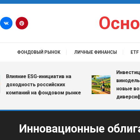
Перейти к содержимому
Осно
ФОНДОВЫЙ РЫНОК
ЛИЧНЫЕ ФИНАНСЫ
ETF
Инвестиции в
лияние ESG-инициатив на
винодельческ
оходность российских
новые возмо
омпаний на фондовом рынке
диверсифика
Инновационные облиг