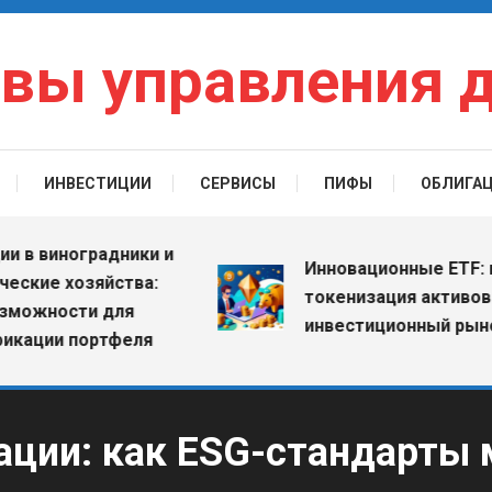
вы управления 
ИНВЕСТИЦИИ
СЕРВИСЫ
ПИФЫ
ОБЛИГА
 виноградники и
Инновационные ETF: как
ие хозяйства:
токенизация активов ме
жности для
инвестиционный рынок
ции портфеля
ации: как ESG-стандарты