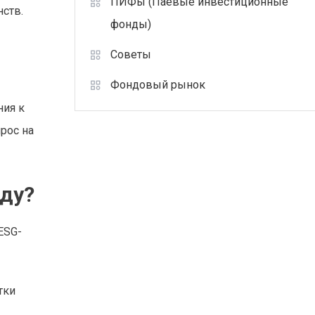
ПИФы (Паевые инвестиционные
нств.
фонды)
Советы
Фондовый рынок
ния к
рос на
оду?
ESG-
тки