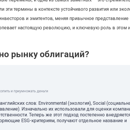
 эти термины в контексте устойчивого развития или эколо
инвесторов и эмитентов, меняя привычное представление 
ерпевает настоящую революцию, и ключевую роль в этом 
жно рынку облигаций?
копить и приумножать деньги
глийских слов: Environmental (экология), Social (социальн
правление). Изначально их использовали для оценки компан
тственности. Теперь же этот подход постепенно внедряетс
оряющие ESG-критериям, получают отдельное название и