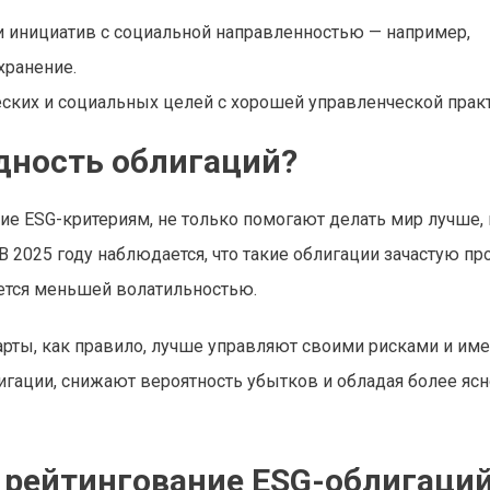
и инициатив с социальной направленностью — например,
хранение.
ческих и социальных целей с хорошей управленческой прак
одность облигаций?
ие ESG-критериям, не только помогают делать мир лучше, 
 2025 году наблюдается, что такие облигации зачастую пр
чается меньшей волатильностью.
арты, как правило, лучше управляют своими рисками и им
лигации, снижают вероятность убытков и обладая более яс
и рейтингование ESG-облигаци