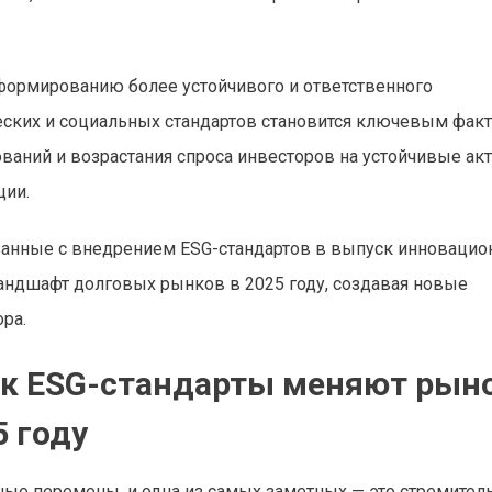
формированию более устойчивого и ответственного
еских и социальных стандартов становится ключевым фак
ований и возрастания спроса инвесторов на устойчивые ак
ции.
язанные с внедрением ESG-стандартов в выпуск инноваци
ландшафт долговых рынков в 2025 году, создавая новые
ра.
ак ESG-стандарты меняют рын
 году
ые перемены, и одна из самых заметных — это стремител