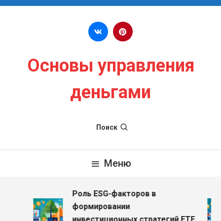
Перейти к содержимому
Основы управления
деньгами
Поиск
Меню
Роль ESG-факторов в
з
формировании
инвестиционных стратегий ETF