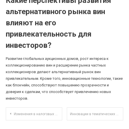
Какие перспективы развития
альтернативного рынка вин
влияют на его
привлекательность для
инвесторов?
Развитие глобальных аукционных домов, рост интереса к
коллекционированию вин и расширение рынка частных
коллекционеров делают альтернативный рынок вин
привлекательным. Кроме того, инновационные технологии, такие
как блокчейн, способствуют повышению прозрачности и
доверия к сделкам, что способствует привлечению новых
инвесторов.
Навигация по записям
Изменения в налоговых вычетах: как правильно оформить налоговые льготы в 2025 году
Инновации в тематических ETF: новые тренды и перспективы развития в 2025 году