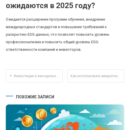
ожидаются в 2025 году?
Ожидается расширение программ обучения, внедрение
международных стандартов и повышение требований к
раскрытию ESG-данных, что позволит повысить уровень
профессионализма и повысить общий уровень ESG-
ответственности компаний и инвесторов.
Навигация по записям
Инвестиции в винодельческие регионы: новые возможности и риски в эпоху климатических изменений
Как использовать микроплатежи для автоматизации ежемесячных финансовых целей
ПОХОЖИЕ ЗАПИСИ