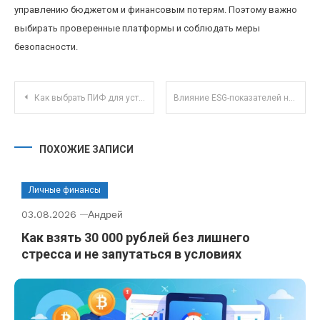
управлению бюджетом и финансовым потерям. Поэтому важно
выбирать проверенные платформы и соблюдать меры
безопасности.
Навигация по записям
Как выбрать ПИФ для устойчивого инвестирования: реальные стратегии и критерии оценки
Влияние ESG-показателей на стоимость и привлекательность российских компаний на бирже
ПОХОЖИЕ ЗАПИСИ
Личные финансы
03.08.2026
Андрей
Как взять 30 000 рублей без лишнего
стресса и не запутаться в условиях