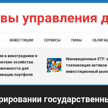
вы управления 
ИНВЕСТИЦИИ
СЕРВИСЫ
ПИФЫ
ОБЛИГА
виноградники и
Инновационные ETF: как
е хозяйства:
токенизация активов меня
ности для
инвестиционный рынок
ии портфеля
рировании государственны