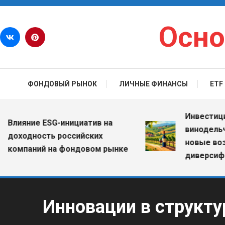
Перейти к содержимому
Осно
ФОНДОВЫЙ РЫНОК
ЛИЧНЫЕ ФИНАНСЫ
ETF
Инвестиции в 
яние ESG-инициатив на
винодельчески
ходность российских
новые возмож
мпаний на фондовом рынке
диверсификац
Инновации в структу