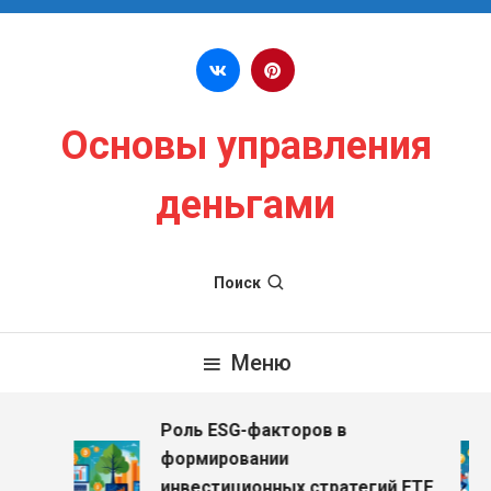
Перейти к содержимому
Основы управления
деньгами
Поиск
Меню
Роль ESG-факторов в
формировании
инвестиционных стратегий ETF