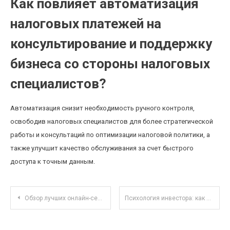
Как повлияет автоматизация
налоговых платежей на
консультирование и поддержку
бизнеса со стороны налоговых
специалистов?
Автоматизация снизит необходимость ручного контроля,
освободив налоговых специалистов для более стратегической
работы и консультаций по оптимизации налоговой политики, а
также улучшит качество обслуживания за счет быстрого
доступа к точным данным.
Навигация по записям
Обзор лучших онлайн-сервисов для автоматизации работы с графическими редакторами
Психология инвестора: как преодолеть страхи и принимать обдуманные решения