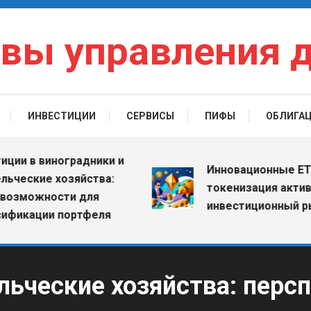
вы управления 
ИНВЕСТИЦИИ
СЕРВИСЫ
ПИФЫ
ОБЛИГА
и в виноградники и
Инновационные ETF: 
еские хозяйства:
токенизация активов
зможности для
инвестиционный рын
икации портфеля
ьческие хозяйства: персп