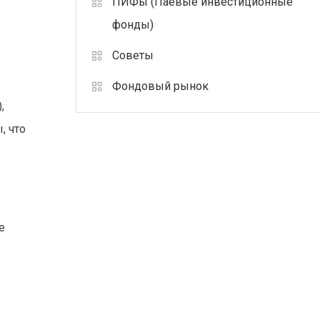
ПИФы (Паевые инвестиционные
фонды)
Советы
Фондовый рынок
,
, что
е