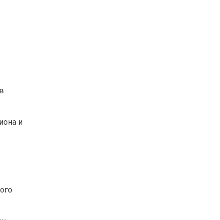
в
иона и
ого