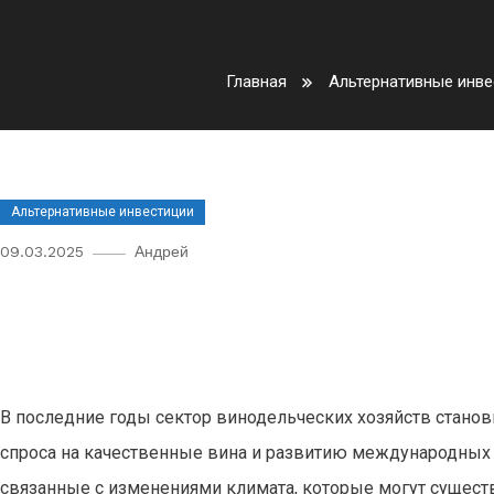
Главная
Альтернативные инве
Альтернативные инвестиции
09.03.2025
Андрей
Инвестиции в винодельческие 
эпоху изменений климата
В последние годы сектор винодельческих хозяйств станов
спроса на качественные вина и развитию международных
связанные с изменениями климата, которые могут существ