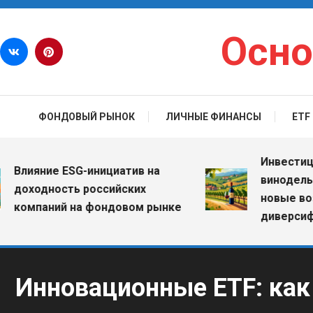
Перейти к содержимому
Осно
ФОНДОВЫЙ РЫНОК
ЛИЧНЫЕ ФИНАНСЫ
ETF
Инвестиции в 
ияние ESG-инициатив на
винодельчески
ходность российских
новые возмож
мпаний на фондовом рынке
диверсификац
Инновационные ETF: как