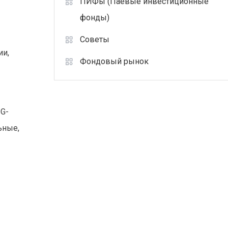
ПИФы (Паевые инвестиционные
фонды)
Советы
ии,
Фондовый рынок
SG-
ьные,