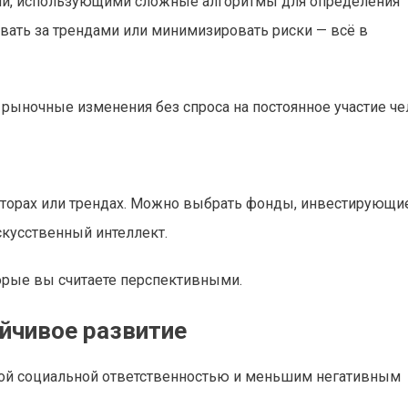
и, использующими сложные алгоритмы для определения
овать за трендами или минимизировать риски — всё в
рыночные изменения без спроса на постоянное участие че
кторах или трендах. Можно выбрать фонды, инвестирующи
кусственный интеллект.
торые вы считаете перспективными.
ойчивое развитие
кой социальной ответственностью и меньшим негативным