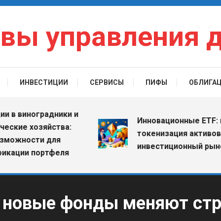
вы управления 
ИНВЕСТИЦИИ
СЕРВИСЫ
ПИФЫ
ОБЛИГА
виноградники и
Инновационные ETF: как
е хозяйства:
токенизация активов мен
ности для
инвестиционный рынок
ии портфеля
 новые фонды меняют стр