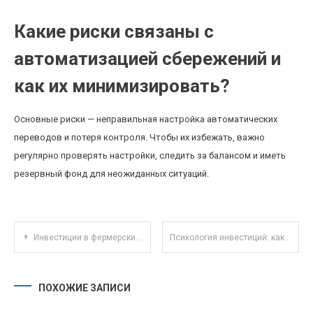
Какие риски связаны с
автоматизацией сбережений и
как их минимизировать?
Основные риски — неправильная настройка автоматических
переводов и потеря контроля. Чтобы их избежать, важно
регулярно проверять настройки, следить за балансом и иметь
резервный фонд для неожиданных ситуаций.
Навигация по записям
Инвестиции в фермерские хозяйства: устойчивое развитие и доходность на примере российских сёл
Психология инвестиций: как управлять эмоциями и избегать ошибок начинающих
ПОХОЖИЕ ЗАПИСИ