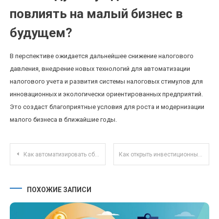
повлиять на малый бизнес в
будущем?
В перспективе ожидается дальнейшее снижение налогового
давления, внедрение новых технологий для автоматизации
налогового учета и развития системы налоговых стимулов для
инновационных и экологически ориентированных предприятий.
Это создаст благоприятные условия для роста и модернизации
малого бизнеса в ближайшие годы.
Навигация по записям
Как автоматизировать сбережения и не думать о деньгах ежедневно
Как открыть инвестиционный счёт: пошаговая инструкция для новичков на реальных платформах
ПОХОЖИЕ ЗАПИСИ