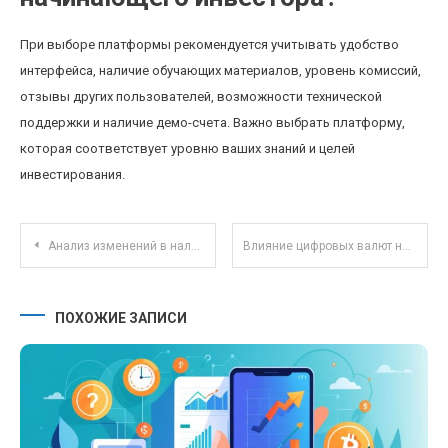
При выборе платформы рекомендуется учитывать удобство
интерфейса, наличие обучающих материалов, уровень комиссий,
отзывы других пользователей, возможности технической
поддержки и наличие демо-счета. Важно выбрать платформу,
которая соответствует уровню ваших знаний и целей
инвестирования.
Навигация по записям
Анализ изменений в налоговом законодательстве, влияющих на малый бизнес в 2025 году
Влияние цифровых валют на налоговое законодательство в России в 2025 году
ПОХОЖИЕ ЗАПИСИ