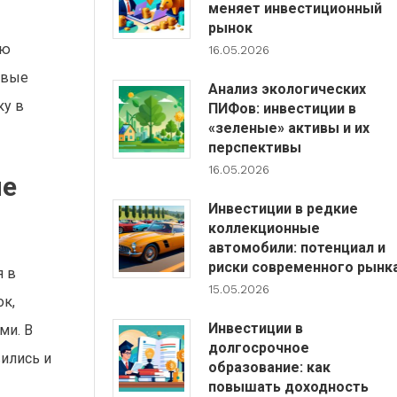
меняет инвестиционный
рынок
ию
16.05.2026
овые
Анализ экологических
ку в
ПИФов: инвестиции в
«зеленые» активы и их
перспективы
16.05.2026
ые
Инвестиции в редкие
коллекционные
автомобили: потенциал и
риски современного рынк
я в
15.05.2026
ок,
Инвестиции в
ми. В
долгосрочное
вились и
образование: как
повышать доходность