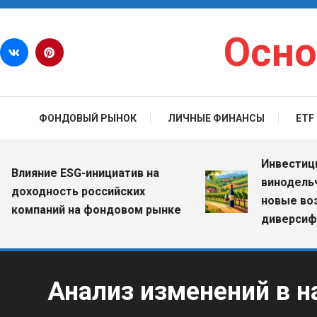
Перейти к содержимому
Осно
ФОНДОВЫЙ РЫНОК
ЛИЧНЫЕ ФИНАНСЫ
ETF
Инвестиции в 
яние ESG-инициатив на
винодельчески
ходность российских
новые возмож
мпаний на фондовом рынке
диверсификац
Анализ изменений в н