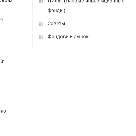
своих
ПИФы (Паевые инвестиционные
фонды)
ля
Советы
Фондовый рынок
й:
нно