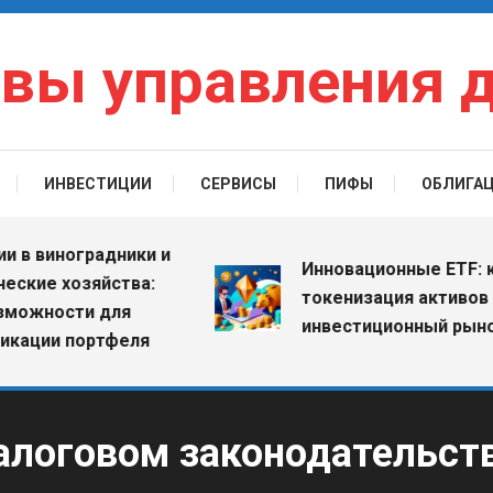
вы управления 
ИНВЕСТИЦИИ
СЕРВИСЫ
ПИФЫ
ОБЛИГА
виноградники и
Инновационные ETF: как
е хозяйства:
токенизация активов меня
ности для
инвестиционный рынок
ии портфеля
алоговом законодательств