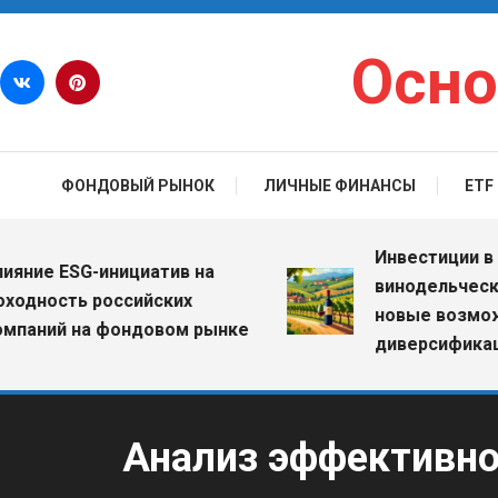
Перейти к содержимому
Осно
ФОНДОВЫЙ РЫНОК
ЛИЧНЫЕ ФИНАНСЫ
ETF
Инвестиции в вино
е ESG-инициатив на
винодельческие хо
ость российских
новые возможност
ий на фондовом рынке
диверсификации п
Анализ эффективно