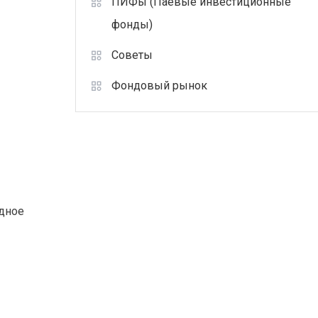
ПИФы (Паевые инвестиционные
фонды)
Советы
Фондовый рынок
одное