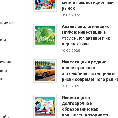
меняет инвестиционный
рынок
16.05.2026
яние на
Анализ экологических
ПИФов: инвестиции в
«зеленые» активы и их
в и
перспективы
16.05.2026
Инвестиции в редкие
ияния
коллекционные
ив в
автомобили: потенциал и
ию
риски современного рынк
15.05.2026
Инвестиции в
долгосрочное
образование: как
повышать доходность
кой и