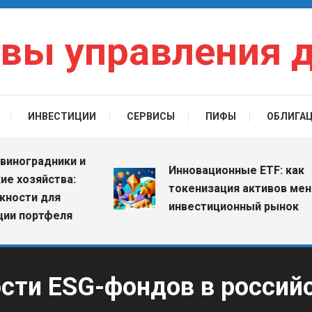
вы управления 
ИНВЕСТИЦИИ
СЕРВИСЫ
ПИФЫ
ОБЛИГА
градники и
Инновационные ETF: как
зяйства:
токенизация активов меняет
и для
инвестиционный рынок
ортфеля
сти ESG-фондов в россий