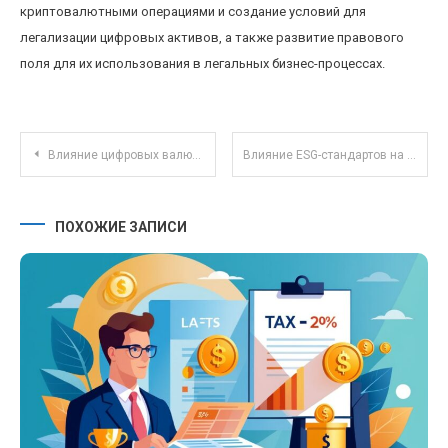
криптовалютными операциями и создание условий для
легализации цифровых активов, а также развитие правового
поля для их использования в легальных бизнес-процессах.
Навигация по записям
Влияние цифровых валют на налоговое законодательство: новые вызовы для правительства
Влияние ESG-стандартов на рынок корпоративных облигаций: новые требования и возможности
ПОХОЖИЕ ЗАПИСИ