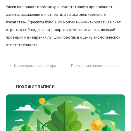
Риски включают возможную недостаточную прозрачность
данных, искажение отчетности, а также риск «зеленого
лукавства» (‘greenwashing’). Их можно минимизировать за счет
строгого соблюдения стандартов отчетности, независимой
проверки и внедрения лучших практик в оценку экологической
ответственности.
Навигация по записям
Как современные цифровые платформы меняют налоговое законодательство и контроль за онлайн-бизнесом
Психология инвестирования: как управлять эмоциями и избегать типичных ошибок новичков
ПОХОЖИЕ ЗАПИСИ