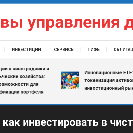
вы управления 
ИНВЕСТИЦИИ
СЕРВИСЫ
ПИФЫ
ОБЛИГА
в виноградники и
Инновационные ETF: как
кие хозяйства:
токенизация активов ме
ожности для
инвестиционный рынок
ции портфеля
 как инвестировать в чис