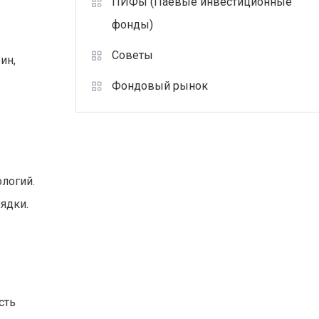
ПИФы (Паевые инвестиционные
фонды)
Советы
ин,
Фондовый рынок
логий.
ядки.
сть