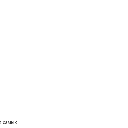
е
 —
из самых