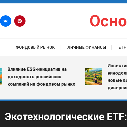
Перейти к содержимому
Осно
ФОНДОВЫЙ РЫНОК
ЛИЧНЫЕ ФИНАНСЫ
ETF
Инвестиции 
Влияние ESG-инициатив на
винодельчес
доходность российских
новые возм
компаний на фондовом рынке
диверсифика
Экотехнологические ETF: