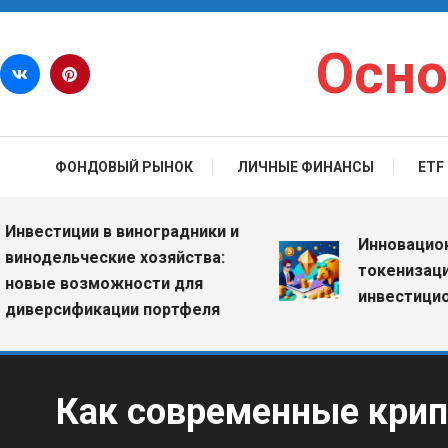
Перейти к содержимому
Осно
ФОНДОВЫЙ РЫНОК
ЛИЧНЫЕ ФИНАНСЫ
ETF
стиции в виноградники и
Инновационные E
дельческие хозяйства:
токенизация ак
е возможности для
инвестиционный
рсификации портфеля
Как современные кри