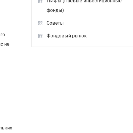
ПИФы (Паевые инвестиционные
фонды)
Советы
его
Фондовый рынок
с не
льких