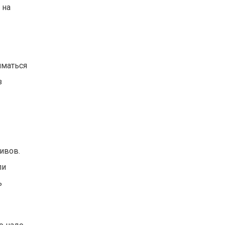
 на
иматься
з
ивов.
ли
ь