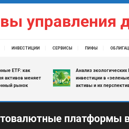
вы управления 
ИНВЕСТИЦИИ
СЕРВИСЫ
ПИФЫ
ОБЛИГА
TF: как
Анализ экологических ПИФо
тивов меняет
инвестиции в «зеленые»
 рынок
активы и их перспективы
птовалютные платформы в