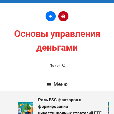
Перейти к содержимому
Основы управления
деньгами
Поиск
Меню
Роль ESG-факторов в
з
формировании
инвестиционных стратегий ETF