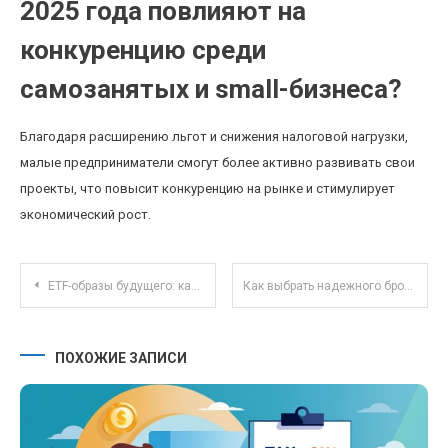
2025 года повлияют на
конкуренцию среди
самозанятых и small-бизнеса?
Благодаря расширению льгот и снижения налоговой нагрузки,
малые предприниматели смогут более активно развивать свои
проекты, что повысит конкуренцию на рынке и стимулирует
экономический рост.
Навигация по записям
ETF-образы будущего: как технология блокчейн меняет структуру и безопасность фондов
Как выбрать надежного брокера: советы и основные критерии безопасности инвестиций
ПОХОЖИЕ ЗАПИСИ