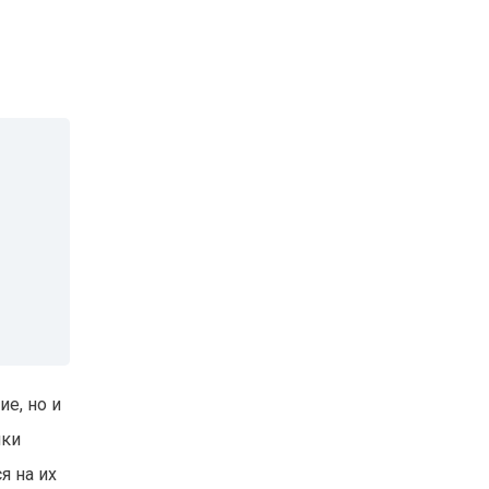
е, но и
чки
я на их