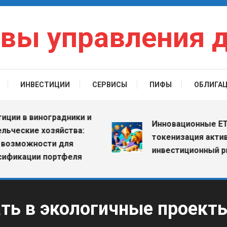
вы управления 
ИНВЕСТИЦИИ
СЕРВИСЫ
ПИФЫ
ОБЛИГА
 в виноградники и
Инновационные ETF: к
еские хозяйства:
токенизация активов 
можности для
инвестиционный рыно
кации портфеля
ать в экологичные проект