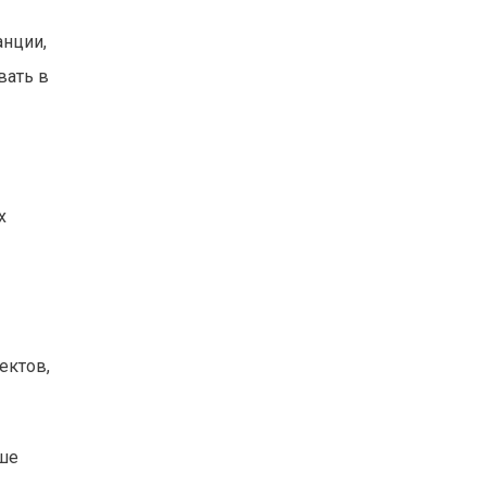
анции,
вать в
х
ектов,
ьше