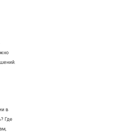
е
ожно
ешений.
ии в
ь? Где
ам,