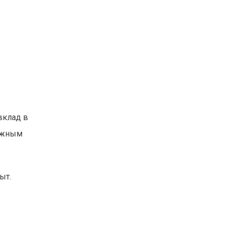
вклад в
можным
ыт.