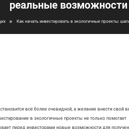
реальные возможности
щих
Как начать инвестировать в экологичные проекты: ша
кологичные проекты: шаги для
можности
тановится всё более очевидной, а желание внести свой в
естирование в экологичные проекты не только помогает
рывает перед инвесторами новые возможности для получе