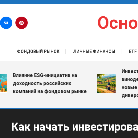
Перейти к содержимому
Осно
ФОНДОВЫЙ РЫНОК
ЛИЧНЫЕ ФИНАНСЫ
ETF
Инвестиции
Влияние ESG-инициатив на
винодельч
доходность российских
новые воз
компаний на фондовом рынке
диверсифи
Как начать инвестиров