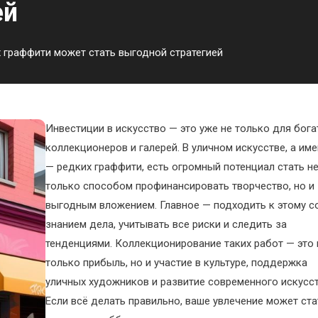
ей
 граффити может стать выгодной стратегией
Инвестиции в искусство — это уже не только для бог
коллекционеров и галерей. В уличном искусстве, а им
— редких граффити, есть огромный потенциал стать н
только способом профинансировать творчество, но и
выгодным вложением. Главное — подходить к этому с
знанием дела, учитывать все риски и следить за
тенденциями. Коллекционирование таких работ — это 
только прибыль, но и участие в культуре, поддержка
уличных художников и развитие современного искусст
Если всё делать правильно, ваше увлечение может ста