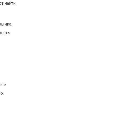
ют найти
рынка.
инять
ные
о.