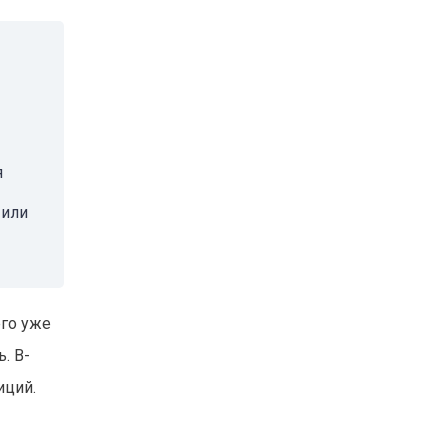
я
 или
его уже
. В-
иций.