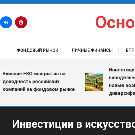
Перейти к содержимому
Осно
ФОНДОВЫЙ РЫНОК
ЛИЧНЫЕ ФИНАНСЫ
ETF
Инвестиции в ви
ние ESG-инициатив на
винодельческие
дность российских
новые возможн
паний на фондовом рынке
диверсификации
Инвестиции в искусств