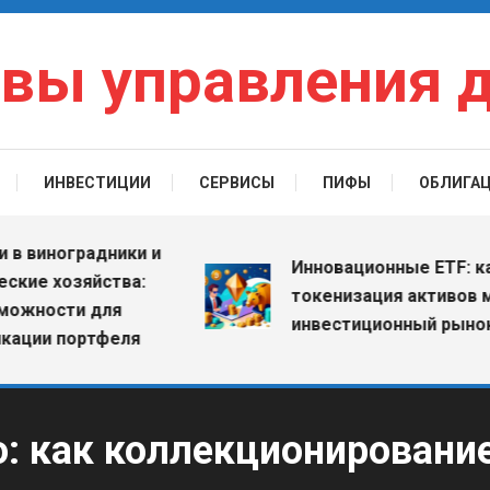
вы управления 
ИНВЕСТИЦИИ
СЕРВИСЫ
ПИФЫ
ОБЛИГА
ноградники и
Инновационные ETF: как
 хозяйства:
токенизация активов меняе
ости для
инвестиционный рынок
 портфеля
о: как коллекционировани