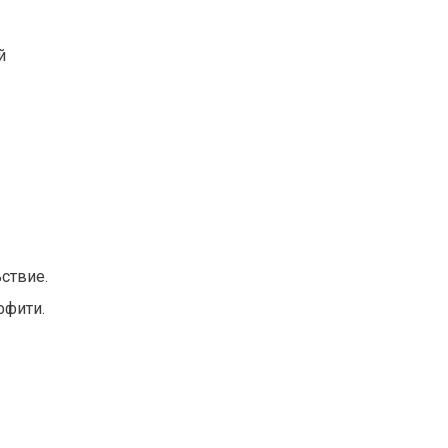
й
ствие.
ффити.