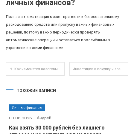
личных финансов?
Полная автоматизация может привести к безосозательному
расходованию средств или пропуску важных финансовых
решений, поэтому важно периодически проверять
автоматические операции и оставаться вовлечённым в
управление своими финансами.
Навигация по записям
Как изменятся налоговые обязательства для фрилансеров после введения цифровых кассиров в 2025 году
Инвестиции в покупку и аренду фермерских земель: реально ли заработать на агробизнесе
ПОХОЖИЕ ЗАПИСИ
Личные финансы
03.08.2026
Андрей
Как взять 30 000 рублей без лишнего