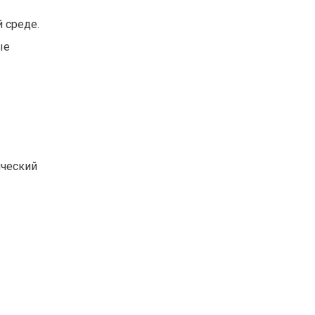
 среде.
ые
ический