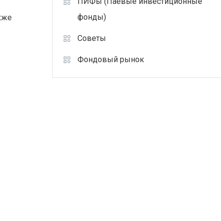
ПИФы (Паевые инвестиционные
фонды)
кже
Советы
Фондовый рынок