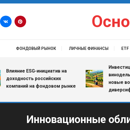
Перейти к содержимому
Осно
ФОНДОВЫЙ РЫНОК
ЛИЧНЫЕ ФИНАНСЫ
ETF
Инвестиции в
лияние ESG-инициатив на
винодельческ
оходность российских
новые возмо
омпаний на фондовом рынке
диверсифика
Инновационные обли