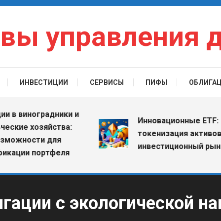
вы управления 
ИНВЕСТИЦИИ
СЕРВИСЫ
ПИФЫ
ОБЛИГА
 виноградники и
Инновационные ETF: как
ие хозяйства:
токенизация активов ме
жности для
инвестиционный рынок
ции портфеля
гации с экологической н