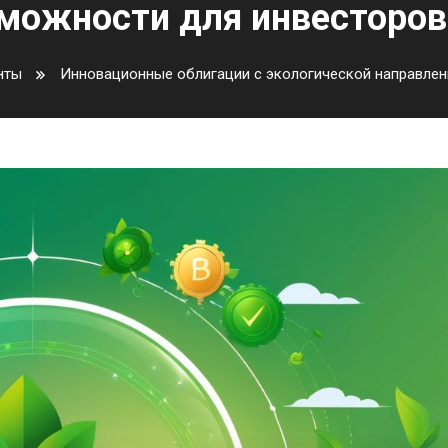
можности для инвесторов
нты
Инновационные облигации с экологической направлен