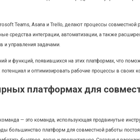
rosoft Teams, Asana и Trello, делают процессы совместной
ые средства интеграции, автоматизации, а также расшир
 и управления задачами.
ий и функций, появившихся на этих платформах, что помо
потенциал и оптимизировать рабочие процессы в своих к
ярных платформах для совмес
команда — это команда, использующая продвинутые инст
годы большинство платформ для совместной работы посто
ботать быстрее, легче и продуктивнее. Сегодня я расскаж