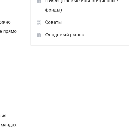
ПИФы (Паевые инвестиционные
фонды)
можно
Советы
е прямо
Фондовый рынок
ния
омандах.