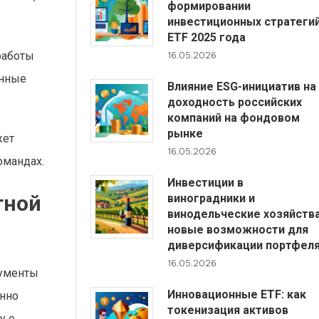
формировании
инвестиционных стратеги
ETF 2025 года
 работы
16.05.2026
енные
Влияние ESG-инициатив на
доходность российских
компаний на фондовом
рынке
жет
16.05.2026
омандах.
Инвестиции в
тной
виноградники и
винодельческие хозяйства
новые возможности для
диверсификации портфел
16.05.2026
рументы
Инновационные ETF: как
янно
токенизация активов
у о