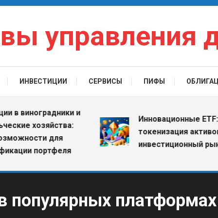
вы управления 
ИНВЕСТИЦИИ
СЕРВИСЫ
ПИФЫ
ОБЛИГА
в виноградники и
Инновационные ETF: как
кие хозяйства:
токенизация активов ме
ожности для
инвестиционный рынок
ции портфеля
в популярных платформax