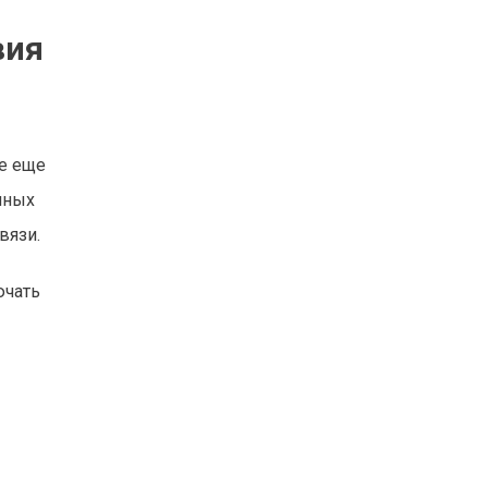
вия
е еще
нных
вязи.
ючать