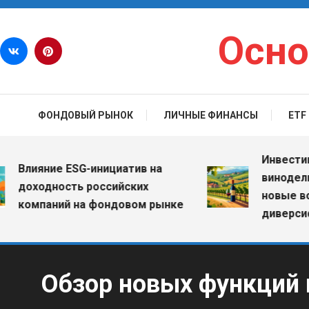
Перейти к содержимому
Осно
ФОНДОВЫЙ РЫНОК
ЛИЧНЫЕ ФИНАНСЫ
ETF
Инвестиции 
Влияние ESG-инициатив на
винодельчес
доходность российских
новые возм
компаний на фондовом рынке
диверсифика
Обзор новых функций 