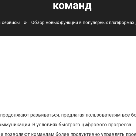
команд
и сервисы
Обзор новых функций в популярных платформax
ярных платформax для совмес
родолжают развиваться, предлагая пользователям всё б
ммуникации. В условиях быстрого цифрового прогресса
е позволяют командам более продуктивно управлять прое