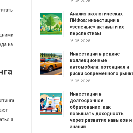
16.05.2026
игать
Анализ экологических
ПИФов: инвестиции в
«зеленые» активы и их
перспективы
едними
16.05.2026
нда на
Инвестиции в редкие
коллекционные
автомобили: потенциал и
нга
риски современного рынк
15.05.2026
Инвестиции в
долгосрочное
етинга
образование: как
щают
повышать доходность
атье я
через развитие навыков и
знаний