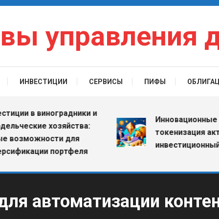
вы управления 
ИНВЕСТИЦИИ
СЕРВИСЫ
ПИФЫ
ОБЛИГА
ии в виноградники и
Инновационные ETF: 
ческие хозяйства:
токенизация активов
зможности для
инвестиционный рын
икации портфеля
для автоматизации контен