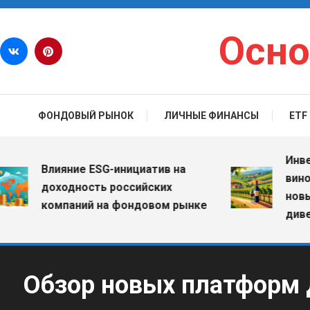
Перейти к содержимому
Осно
ФОНДОВЫЙ РЫНОК
ЛИЧНЫЕ ФИНАНСЫ
ETF
Инвестиц
Влияние ESG-инициатив на
винодель
доходность российских
новые во
компаний на фондовом рынке
диверсиф
Обзор новых платформ 