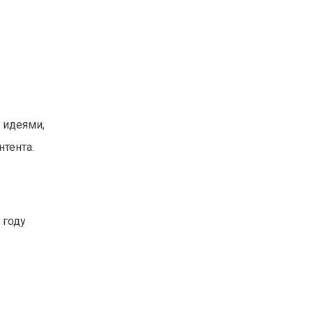
 идеями,
тента.
 году