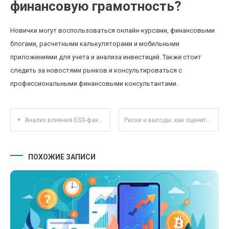
финансовую грамотность?
Новички могут воспользоваться онлайн-курсами, финансовыми
блогами, расчетными калькуляторами и мобильными
приложениями для учета и анализа инвестиций. Также стоит
следить за новостями рынков и консультироваться с
профессиональными финансовыми консультантами.
Навигация по записям
Анализ влияния ESG-факторов на эффективность паевых инвестиционных фондов в РФ
Риски и выгоды: как оценить стратегию диверсификации паевых фондов в 2025 году
ПОХОЖИЕ ЗАПИСИ