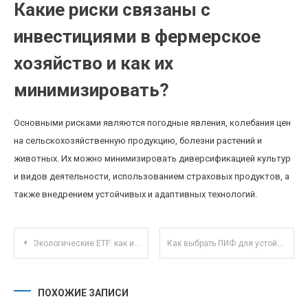
Какие риски связаны с
инвестициями в фермерское
хозяйство и как их
минимизировать?
Основными рисками являются погодные явления, колебания цен
на сельскохозяйственную продукцию, болезни растений и
животных. Их можно минимизировать диверсификацией культур
и видов деятельности, использованием страховых продуктов, а
также внедрением устойчивых и адаптивных технологий.
Навигация по записям
Экологические ETF: как инвестировать в устойчивое будущее через биржевые фонды
Как выбрать ПИФ для устойчивого инвестирования: анализ ESG-отчетов и принципов ответственности
ПОХОЖИЕ ЗАПИСИ