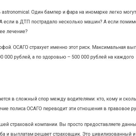
stronomical. Один бампер и фара на иномарке легко могу
й. А если в ДТП пострадало несколько машин? А если поми
ее лечение?
офой. ОСАГО страхует именно этот риск. Максимальная вып
0 000 рублей, а по здоровью – 500 000 рублей на каждого
ется в сложный спор между водителями: кто, кому и скол
личие полиса ОСАГО переводит эти отношения в правовое ру
ашей страховой компании. Вы просто предоставляете данн
рба и выплатам решает страховщик. Это цивилизованный и