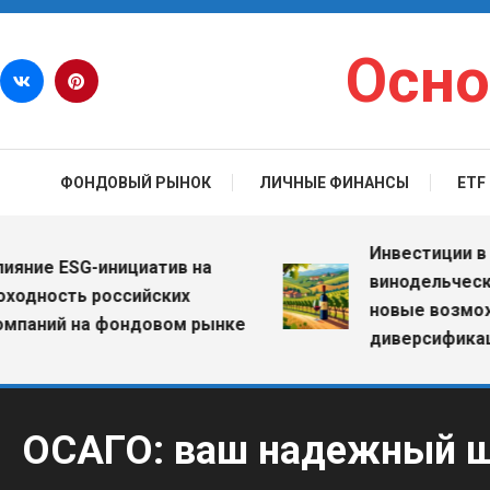
Перейти к содержимому
Осно
ФОНДОВЫЙ РЫНОК
ЛИЧНЫЕ ФИНАНСЫ
ETF
Инвестиции в вино
е ESG-инициатив на
винодельческие хо
ость российских
новые возможност
ий на фондовом рынке
диверсификации п
ОСАГО: ваш надежный щи