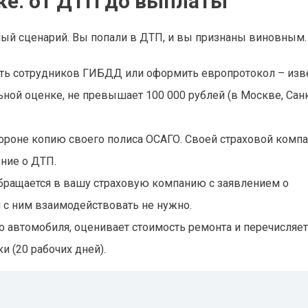
ке: от ДТП до выплаты
ый сценарий. Вы попали в ДТП, и вы признаны виновным.
ь сотрудников ГИБДД или оформить европротокол – из
ьной оценке, не превышает 100 000 рублей (в Москве, Сан
ороне копию своего полиса ОСАГО. Своей страховой комп
ние о ДТП.
обращается в вашу страховую компанию с заявлением о
 с ним взаимодействовать не нужно.
о автомобиля, оценивает стоимость ремонта и перечисляет
 (20 рабочих дней).