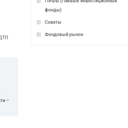
ПИФы (Паевые инвестиционные
фонды)
Советы
Фондовый рынок
 ДТП
с
ти –