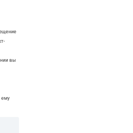
вещение
кт-
ании вы
 ему