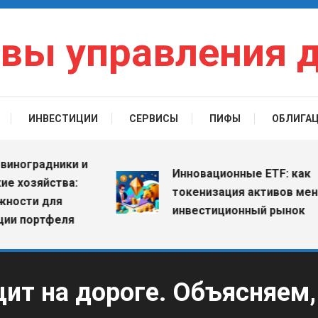
вы управления 
ИНВЕСТИЦИИ
СЕРВИСЫ
ПИФЫ
ОБЛИГА
градники и
Инновационные ETF: как
зяйства:
токенизация активов меняет
и для
инвестиционный рынок
ортфеля
т на дороге. Объясняем, 