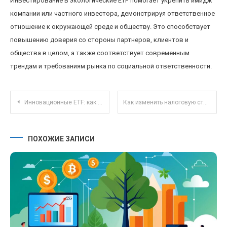
Инвестирование в экологические ETF помогает укрепить имидж
компании или частного инвестора, демонстрируя ответственное
отношение к окружающей среде и обществу. Это способствует
повышению доверия со стороны партнеров, клиентов и
общества в целом, а также соответствует современным
трендам и требованиям рынка по социальной ответственности.
Навигация по записям
Инновационные ETF: как ESG-фонды влияют на устойчивое инвестирование 2025 года
Как изменить налоговую ставку для малых предприятий в 2025 году: новые правила и возможности
ПОХОЖИЕ ЗАПИСИ