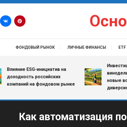
Перейти к содержимому
Осно
ФОНДОВЫЙ РЫНОК
ЛИЧНЫЕ ФИНАНСЫ
ETF
Инвестиции в
лияние ESG-инициатив на
винодельческ
оходность российских
новые возмо
омпаний на фондовом рынке
диверсификац
Как автоматизация по