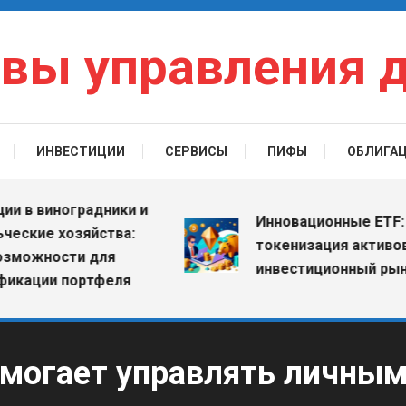
вы управления 
ИНВЕСТИЦИИ
СЕРВИСЫ
ПИФЫ
ОБЛИГА
 виноградники и
Инновационные ETF: как
ие хозяйства:
токенизация активов мен
жности для
инвестиционный рынок
ии портфеля
могает управлять личным