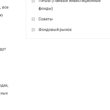
ПИФы (Паевые инвестиционные
, все
фонды)
ую
Советы
Фондовый рынок
дут
одах,
жных