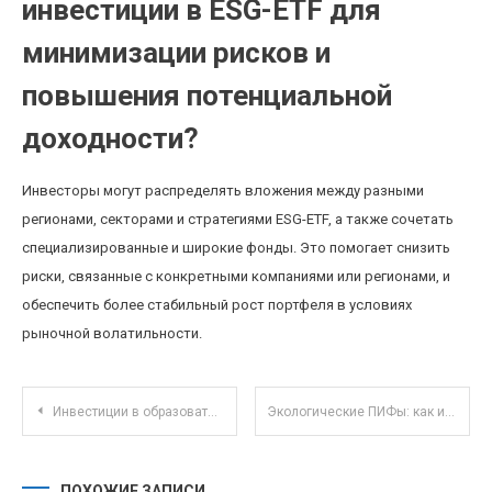
инвестиции в ESG-ETF для
минимизации рисков и
повышения потенциальной
доходности?
Инвесторы могут распределять вложения между разными
регионами, секторами и стратегиями ESG-ETF, а также сочетать
специализированные и широкие фонды. Это помогает снизить
риски, связанные с конкретными компаниями или регионами, и
обеспечить более стабильный рост портфеля в условиях
рыночной волатильности.
Навигация по записям
Инвестиции в образовательные программы: как поддержка навыков влияет на долгосрочную прибыль
Экологические ПИФы: как инвестировать в устойчивое будущее через паевые фонды
ПОХОЖИЕ ЗАПИСИ