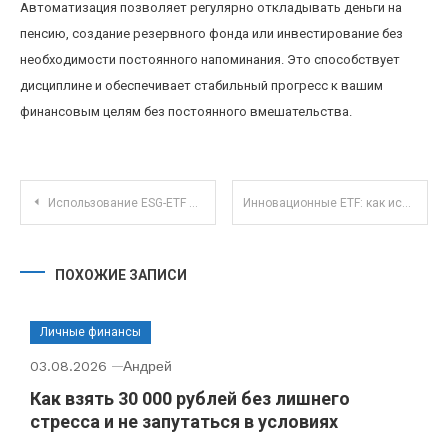
Автоматизация позволяет регулярно откладывать деньги на
пенсию, создание резервного фонда или инвестирование без
необходимости постоянного напоминания. Это способствует
дисциплине и обеспечивает стабильный прогресс к вашим
финансовым целям без постоянного вмешательства.
Навигация по записям
Использование ESG-ETF для устойчивого инвестирования: новые тренды и перспективы в 2025 году
Инновационные ETF: как искусственный интеллект меняет состав и стратегию фондов
ПОХОЖИЕ ЗАПИСИ
Личные финансы
03.08.2026
Андрей
Как взять 30 000 рублей без лишнего
стресса и не запутаться в условиях