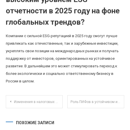
отчетности в 2025 году на фоне
глобальных трендов?
Компании с сильной ESG-репутацией в 2025 году смогут лучше
привлекать как отечественные, так и зарубежные инвестиции,
укреплять свои позиции на международных рынках и получать
поддержку от инвесторов, ориентированных на устойчивое
развитие. В дальнейшем это может стимулировать переход к
более экологически и социально ответственному бизнесу в
России в целом.
Навигация по записям
Изменения в налоговых льготах для малого бизнеса в 2025 году
Роль ПИФов в устойчивом инвестировании: как выбрать экологичный фонд в 2025 году
ПОХОЖИЕ ЗАПИСИ