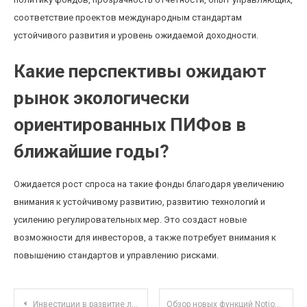
соответствие проектов международным стандартам
устойчивого развития и уровень ожидаемой доходности.
Какие перспективы ожидают
рынок экологически
ориентированных ПИФов в
ближайшие годы?
Ожидается рост спроса на такие фонды благодаря увеличению
внимания к устойчивому развитию, развитию технологий и
усилению регулировательных мер. Это создаст новые
возможности для инвесторов, а также потребует внимания к
повышению стандартов и управлению рисками.
Навигация по записям
Инвестиции в развитие локальных городских фермерских рынков: реальный вклад и перспективы
Обзор новых функций Notion: как использовать теги для организации командного пространства