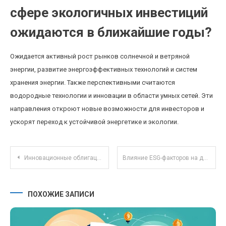
сфере экологичных инвестиций
ожидаются в ближайшие годы?
Ожидается активный рост рынков солнечной и ветряной
энергии, развитие энергоэффективных технологий и систем
хранения энергии. Также перспективными считаются
водородные технологии и инновации в области умных сетей. Эти
направления откроют новые возможности для инвесторов и
ускорят переход к устойчивой энергетике и экологии.
Навигация по записям
Инновационные облигации с экологической направленностью: тренды и перспективы развития
Влияние ESG-факторов на доходность облигаций с учетом устойчивого инвестирования
ПОХОЖИЕ ЗАПИСИ