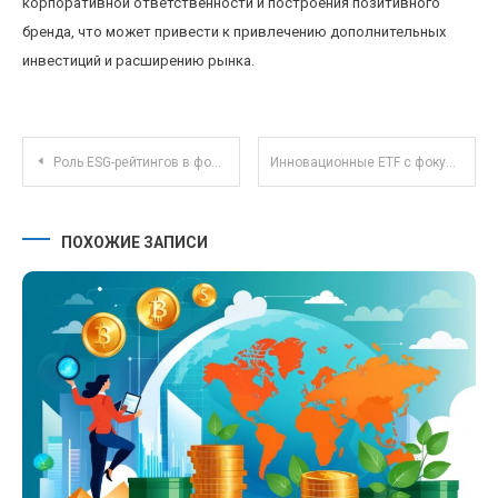
корпоративной ответственности и построения позитивного
бренда, что может привести к привлечению дополнительных
инвестиций и расширению рынка.
Навигация по записям
Роль ESG-рейтингов в формировании инвестиционных решений на фондовом рынке 2024
Инновационные ETF с фокусом на устойчивое развитие: как выбрать экологичные инвестиции
ПОХОЖИЕ ЗАПИСИ