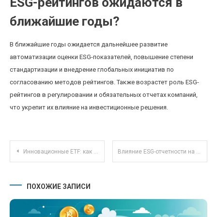
ESG-рейтингов ожидаются в
ближайшие годы?
В ближайшие годы ожидается дальнейшее развитие
автоматизации оценки ESG-показателей, повышение степени
стандартизации и внедрение глобальных инициатив по
согласованию методов рейтингов. Также возрастет роль ESG-
рейтингов в регулировании и обязательных отчетах компаний,
что укрепит их влияние на инвестиционные решения.
Навигация по записям
Инновационные ETF: как социально ответственные фонды меняют инвестиционный ландшафт
Влияние ESG-отчетности на инвестиционный портфель и рыночные позиции компаний
ПОХОЖИЕ ЗАПИСИ