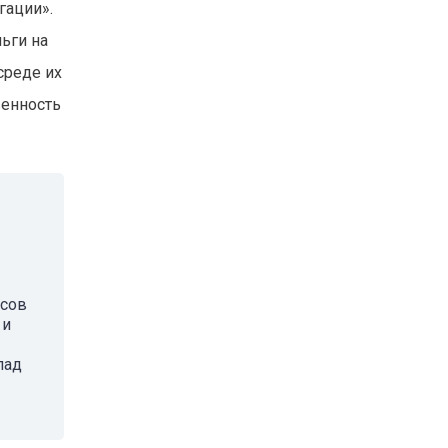
гации».
ьги на
среде их
венность
осов
 и
лад