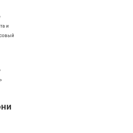
е
та и
нсовый
о
ь
они