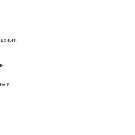
 деньги,
и,
ты в