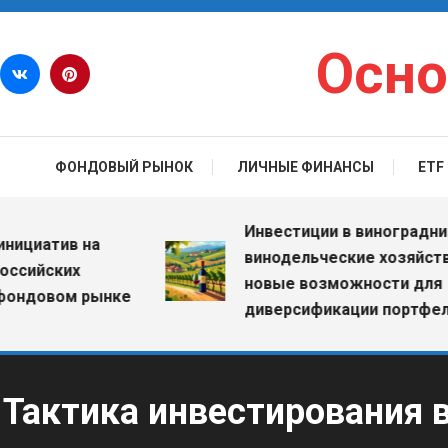
Перейти к содержимому
Осно
ФОНДОВЫЙ РЫНОК
ЛИЧНЫЕ ФИНАНСЫ
ETF
Инвестиции в виноградники и
атив на
винодельческие хозяйства:
йских
новые возможности для
овом рынке
диверсификации портфеля
Тактика инвестирования 