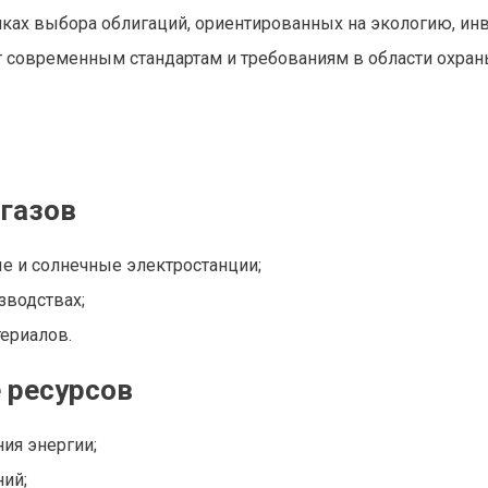
мках выбора облигаций, ориентированных на экологию, ин
ет современным стандартам и требованиям в области охра
газов
ые и солнечные электростанции;
зводствах;
ериалов.
 ресурсов
ия энергии;
ий;