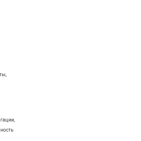
ты,
гации,
чность