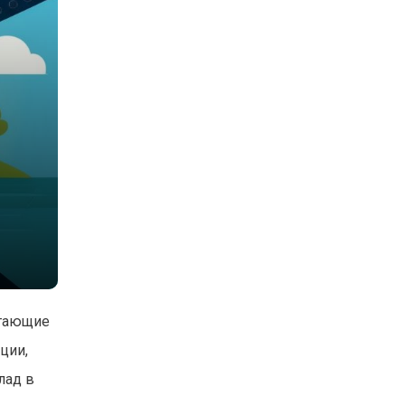
етающие
ции,
лад в