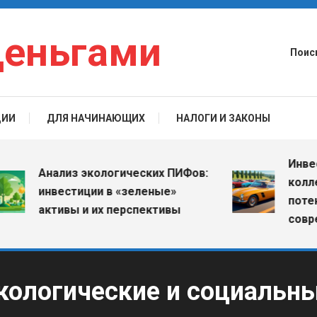
деньгами
Поис
ЦИИ
ДЛЯ НАЧИНАЮЩИХ
НАЛОГИ И ЗАКОНЫ
Инвестици
Анализ экологических ПИФов:
коллекци
инвестиции в «зеленые»
потенциал
активы и их перспективы
современ
экологические и социальн