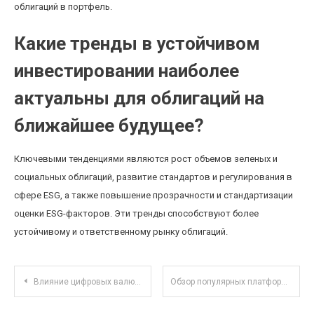
облигаций в портфель.
Какие тренды в устойчивом
инвестировании наиболее
актуальны для облигаций на
ближайшее будущее?
Ключевыми тенденциями являются рост объемов зеленых и
социальных облигаций, развитие стандартов и регулирования в
сфере ESG, а также повышение прозрачности и стандартизации
оценки ESG-факторов. Эти тренды способствуют более
устойчивому и ответственному рынку облигаций.
Навигация по записям
Влияние цифровых валют на налоговое законодательство: что ожидает налогоплательщиков?
Обзор популярных платформ для совместной работы с кодом и проектами в 2025 году