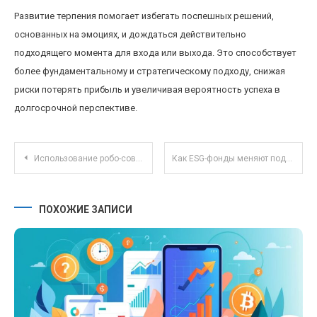
Развитие терпения помогает избегать поспешных решений,
основанных на эмоциях, и дождаться действительно
подходящего момента для входа или выхода. Это способствует
более фундаментальному и стратегическому подходу, снижая
риски потерять прибыль и увеличивая вероятность успеха в
долгосрочной перспективе.
Навигация по записям
Использование робо-советников: автоматизация инвестиций для новичков без риска ошибок
Как ESG-фонды меняют подходы к инвестициям и влияют на корпоративную ответственность
ПОХОЖИЕ ЗАПИСИ