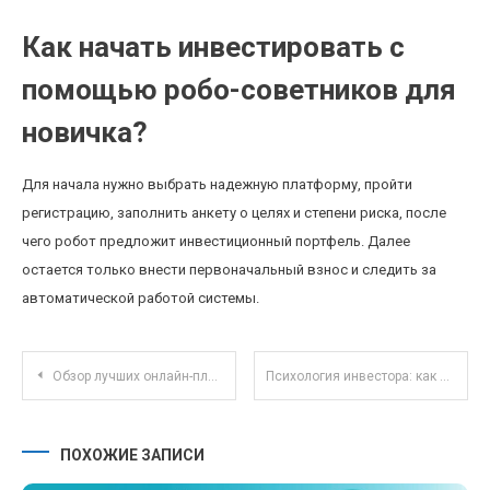
Как начать инвестировать с
помощью робо-советников для
новичка?
Для начала нужно выбрать надежную платформу, пройти
регистрацию, заполнить анкету о целях и степени риска, после
чего робот предложит инвестиционный портфель. Далее
остается только внести первоначальный взнос и следить за
автоматической работой системы.
Навигация по записям
Обзор лучших онлайн-платформ для совместной работы над кодом в 2025 году
Психология инвестора: как управлять эмоциями для успешных стартов на рынке
ПОХОЖИЕ ЗАПИСИ