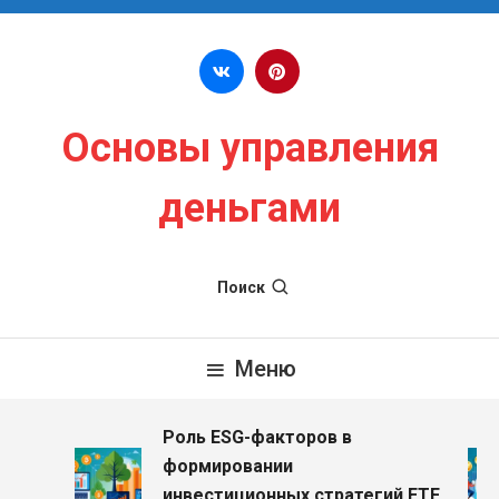
Перейти к содержимому
Основы управления
деньгами
Поиск
Меню
Роль ESG-факторов в
з
формировании
инвестиционных стратегий ETF