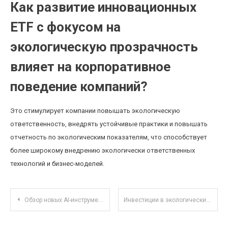
Как развитие инновационных
ETF с фокусом на
экологическую прозрачность
влияет на корпоративное
поведение компаний?
Это стимулирует компании повышать экологическую
ответственность, внедрять устойчивые практики и повышать
отчетность по экологическим показателям, что способствует
более широкому внедрению экологически ответственных
технологий и бизнес-моделей.
Навигация по записям
Обзор новых AI-инструментов для автоматизации дизайнерских задач в 2025 году
Инвестиции в экологические проекты: как сохранить природу и получить доход одновременно