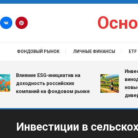
Перейти к содержимому
Осно
ФОНДОВЫЙ РЫНОК
ЛИЧНЫЕ ФИНАНСЫ
ETF
Инвестици
Влияние ESG-инициатив на
винодельч
доходность российских
новые во
компаний на фондовом рынке
диверсифи
Инвестиции в сельско