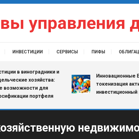
вы управления 
ИНВЕСТИЦИИ
СЕРВИСЫ
ПИФЫ
ОБЛИГА
и в виноградники и
Инновационные ETF: к
еские хозяйства:
токенизация активов 
зможности для
инвестиционный рыно
кации портфеля
хозяйственную недвижимо