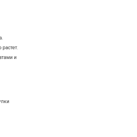
в.
 растет.
атами и
упки