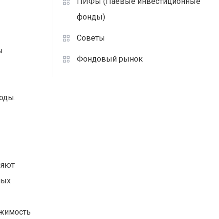
ПИФы (Паевые инвестиционные
фонды)
Советы
ы
Фондовый рынок
оды.
ляют
мых
ижимость