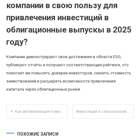
компании в свою пользу для
привлечения инвестиций в
облигационные выпускы в 2025
году?
Компании демонстрируют свои достижения в области ESG,
публикуют отчёты и получают соответствующие рейтинги, что
помогает им повысить доверие инвесторов, снизить стоимость
заимствований и расширить возможности привлечения
капитала через облигационные рынки.
Навигация по записям
Как автоматизация помогает контролировать расходы и формировать личный финансовый план
Инвестиции в сельскохозяйственную недвижимость: устойчивый доход и экологическая безопасность
ПОХОЖИЕ ЗАПИСИ