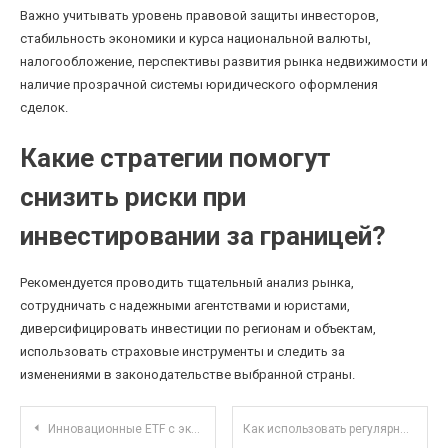
Важно учитывать уровень правовой защиты инвесторов,
стабильность экономики и курса национальной валюты,
налогообложение, перспективы развития рынка недвижимости и
наличие прозрачной системы юридического оформления
сделок.
Какие стратегии помогут
снизить риски при
инвестировании за границей?
Рекомендуется проводить тщательный анализ рынка,
сотрудничать с надежными агентствами и юристами,
диверсифицировать инвестиции по регионам и объектам,
использовать страховые инструменты и следить за
изменениями в законодательстве выбранной страны.
Навигация по записям
Инновационные ETF с экологическим фокусом: как устойчивость влияет на инвестиционные решения
Как использовать регулярные автоматические переводы в банке для формирования финансовой дисциплины