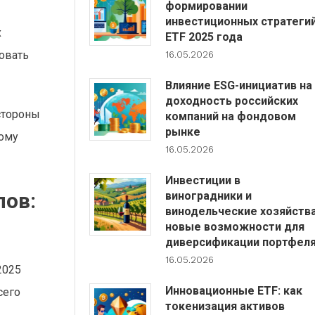
формировании
инвестиционных стратеги
х
ETF 2025 года
овать
16.05.2026
Влияние ESG-инициатив на
доходность российских
стороны
компаний на фондовом
рынке
дому
16.05.2026
Инвестиции в
пов:
виноградники и
винодельческие хозяйства
новые возможности для
диверсификации портфел
16.05.2026
2025
Инновационные ETF: как
сего
токенизация активов