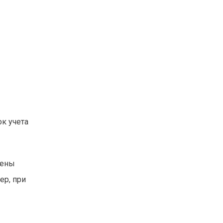
ок учета
дены
ер, при