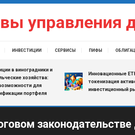
вы управления 
ИНВЕСТИЦИИ
СЕРВИСЫ
ПИФЫ
ОБЛИГА
в виноградники и
Инновационные ETF: ка
ские хозяйства:
токенизация активов м
ожности для
инвестиционный рынок
ации портфеля
оговом законодательстве 