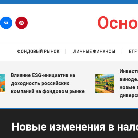
Перейти к содержимому
Осно
ФОНДОВЫЙ РЫНОК
ЛИЧНЫЕ ФИНАНСЫ
ETF
Инвестиции 
Влияние ESG-инициатив на
винодельче
доходность российских
новые возм
компаний на фондовом рынке
диверсифик
Новые изменения в нал