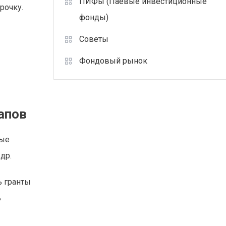
ПИФы (Паевые инвестиционные
рочку.
фонды)
Советы
Фондовый рынок
апов
вые
др.
ь гранты
ь